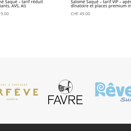
é Saqué – tarif réduit
Salomé Saqué – tarif VIP – apér
iants, AVS, AI)
dînatoire et places premium i
9.00
CHF
49.00