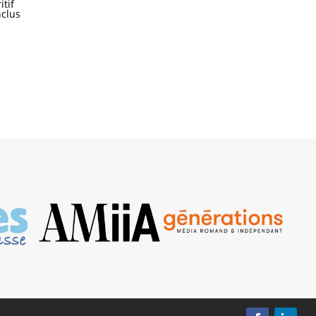
itif
nclus