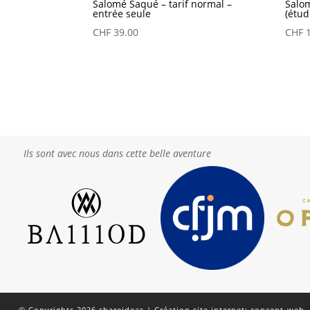
Salomé Saqué – tarif normal –
Salom
entrée seule
(étud
CHF
39.00
CHF
1
Ils sont avec nous dans cette belle aventure
© Copyrights 2026 shareideas |
Création site internet: concept-web