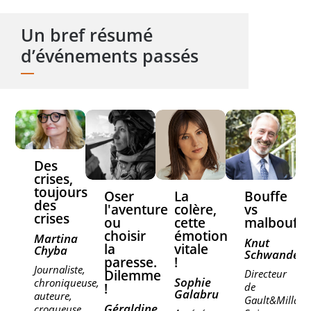
Un bref résumé
d’événements passés
Des
crises,
toujours
Oser
La
Bouffe
des
l'aventure
colère,
vs
crises
ou
cette
malbouffe
choisir
émotion
Martina
Knut
la
vitale
Chyba
Schwander
paresse.
!
Journaliste,
Dilemme
Directeur
Sophie
chroniqueuse,
!
de
Galabru
auteure,
Gault&Millau
Géraldine
croqueuse